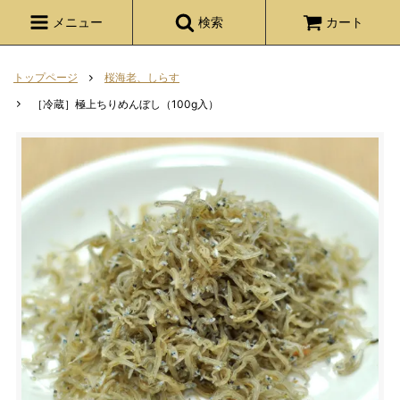
メニュー
検索
カート
トップページ
桜海老、しらす
［冷蔵］極上ちりめんぼし（100g入）