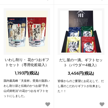
いわし削り・ 花かつおギフ
だし屋の一滴。ギフトセッ
トセット（専用化粧箱入）
ト（パウダー4種入）
1,193円(税込)
3,456円(税込)
国内最高峰「天皇杯」受賞の蒲原い
皆様からのご要望にお応えして、だ
わし削り節と伝統のかつお節“手火
し屋のこだわりギフトが出来まし
山式焙乾法”の花かつおをギフトセ
た！！
ットにしました。