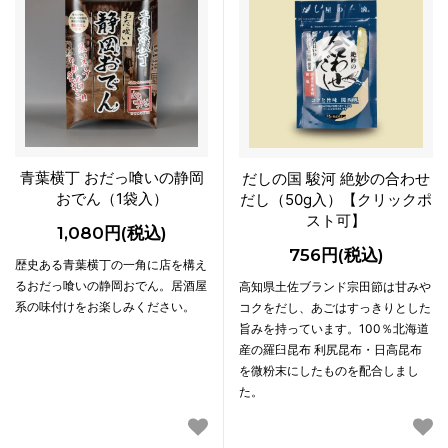
青葉横丁 おだっ喰いの静岡
だしの国 駿河 絶妙の合わせ
おでん（1袋入）
だし（50g入）【クリックポ
スト可】
1,080円(税込)
756円(税込)
歴史ある青葉横丁の一角に店を構え
るおだっ喰いの静岡おでん。居酒屋
高知県土佐ブランド宗田節は甘みや
系の味付けをお楽しみください。
コクをだし、あごはすっきりとした
旨みを持っています。100％北海道
産の羅臼昆布 利尻昆布・日高昆布
を微粉末にしたものを配合しまし
た。