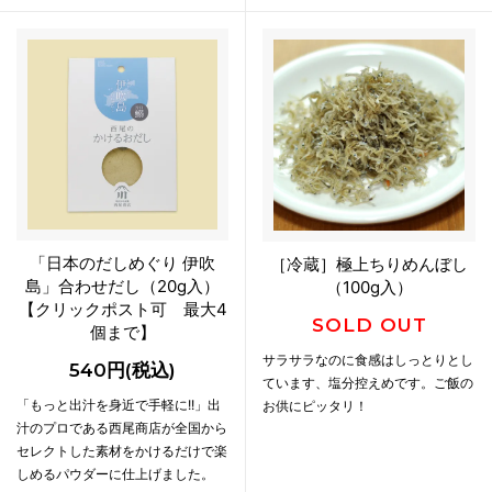
「日本のだしめぐり 伊吹
［冷蔵］極上ちりめんぼし
島」合わせだし（20g入）
（100g入）
【クリックポスト可 最大4
SOLD OUT
個まで】
サラサラなのに食感はしっとりとし
540円(税込)
ています、塩分控えめです。ご飯の
「もっと出汁を身近で手軽に!!」出
お供にピッタリ！
汁のプロである西尾商店が全国から
セレクトした素材をかけるだけで楽
しめるパウダーに仕上げました。