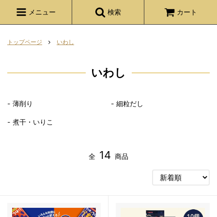
メニュー
検索
カート
トップページ
いわし
いわし
薄削り
細粒だし
煮干・いりこ
14
全
商品