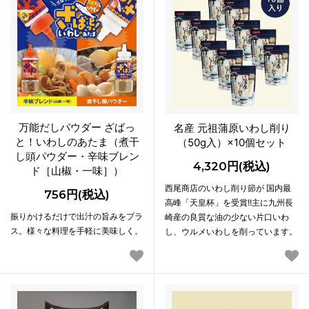
万能だしパウダー ざばっ
名産 元祖蒲原いわし削り
と！いわしのあたま（煮干
（50g入）×10個セット
し頭パウダー・辛味ブレン
4,320円(税込)
ド［山椒・一味］）
西尾商店のいわし削り節が 国内最
756円(税込)
高峰「天皇杯」を受賞!!主に九州長
振りかけるだけで出汁の旨みをプラ
崎産の良質な油の少ない片口いわ
ス。様々な料理を手軽に美味しく。
し、ウルメいわしを削っています。