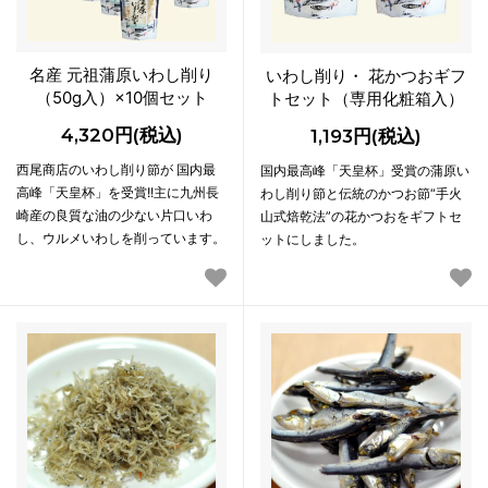
名産 元祖蒲原いわし削り
いわし削り・ 花かつおギフ
（50g入）×10個セット
トセット（専用化粧箱入）
4,320円(税込)
1,193円(税込)
西尾商店のいわし削り節が 国内最
国内最高峰「天皇杯」受賞の蒲原い
高峰「天皇杯」を受賞!!主に九州長
わし削り節と伝統のかつお節“手火
崎産の良質な油の少ない片口いわ
山式焙乾法”の花かつおをギフトセ
し、ウルメいわしを削っています。
ットにしました。