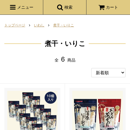
メニュー
検索
カート
トップページ
いわし
煮干・いりこ
煮干・いりこ
6
全
商品