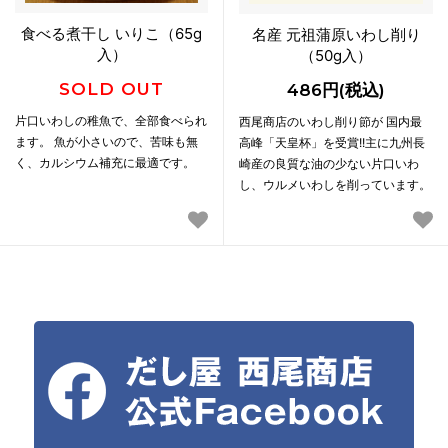
食べる煮干し いりこ（65g
名産 元祖蒲原いわし削り
入）
（50g入）
SOLD OUT
486円(税込)
片口いわしの稚魚で、全部食べられ
西尾商店のいわし削り節が 国内最
ます。 魚が小さいので、苦味も無
高峰「天皇杯」を受賞!!主に九州長
く、カルシウム補充に最適です。
崎産の良質な油の少ない片口いわ
し、ウルメいわしを削っています。