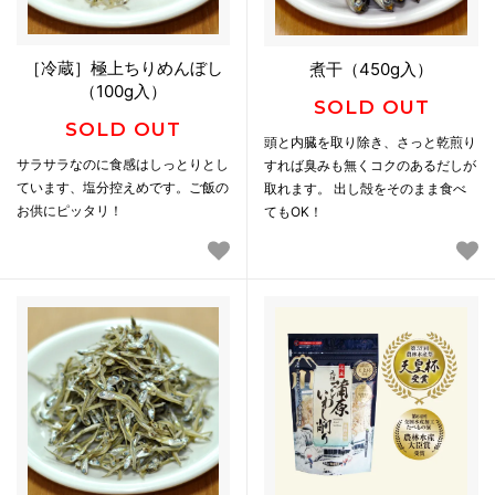
［冷蔵］極上ちりめんぼし
煮干（450g入）
（100g入）
SOLD OUT
SOLD OUT
頭と内臓を取り除き、さっと乾煎り
サラサラなのに食感はしっとりとし
すれば臭みも無くコクのあるだしが
ています、塩分控えめです。ご飯の
取れます。 出し殻をそのまま食べ
お供にピッタリ！
てもOK！