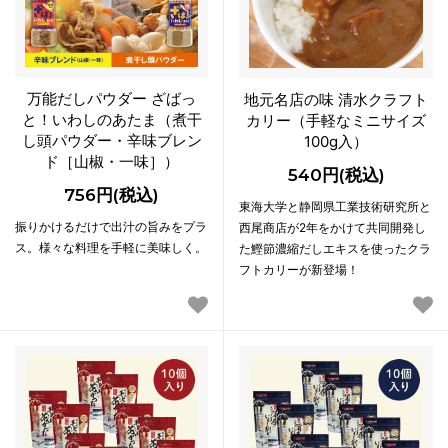
万能だしパウダー ざばっ
地元名店の味 清水クラフト
と！いわしのあたま（煮干
カリー（手軽なミニサイズ
し頭パウダー・辛味ブレン
100g入）
ド［山椒・一味］）
540円(税込)
756円(税込)
東海大学と静岡県工業技術研究所と
振りかけるだけで出汁の旨みをプラ
西尾商店が2年をかけて共同開発し
ス。様々な料理を手軽に美味しく。
た鰹節濃縮だしエキスを使ったクラ
フトカリーが新登場！