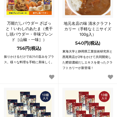
万能だしパウダー ざばっ
地元名店の味 清水クラフト
と！いわしのあたま（煮干
カリー（手軽なミニサイズ
し頭パウダー・辛味ブレン
100g入）
ド［山椒・一味］）
540円(税込)
756円(税込)
東海大学と静岡県工業技術研究所と
振りかけるだけで出汁の旨みをプラ
西尾商店が2年をかけて共同開発し
ス。様々な料理を手軽に美味しく。
た鰹節濃縮だしエキスを使ったクラ
フトカリーが新登場！