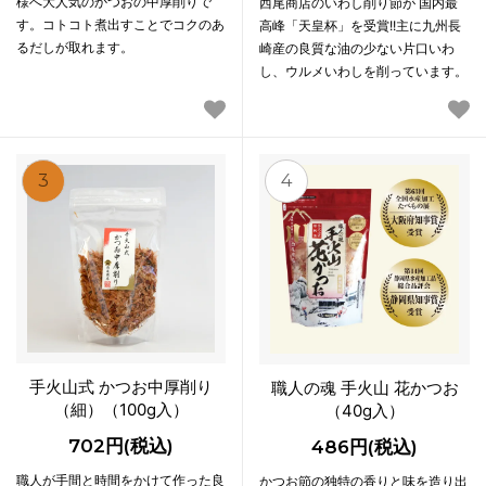
様へ大人気のかつおの中厚削りで
西尾商店のいわし削り節が 国内最
す。コトコト煮出すことでコクのあ
高峰「天皇杯」を受賞!!主に九州長
るだしが取れます。
崎産の良質な油の少ない片口いわ
し、ウルメいわしを削っています。
3
4
手火山式 かつお中厚削り
職人の魂 手火山 花かつお
（細）（100g入）
（40g入）
702円(税込)
486円(税込)
職人が手間と時間をかけて作った良
かつお節の独特の香りと味を造り出