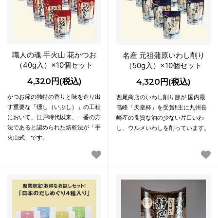
職人の魂 手火山 花かつお
名産 元祖蒲原いわし削り
（40g入）×10個セット
（50g入）×10個セット
4,320円(税込)
4,320円(税込)
かつお節の独特の香りと味を造り出
西尾商店のいわし削り節が 国内最
す重要な「燻し（いぶし）」の工程
高峰「天皇杯」を受賞!!主に九州長
において、江戸時代以来、一番の方
崎産の良質な油の少ない片口いわ
法であると認められた焙乾法が「手
し、ウルメいわしを削っています。
火山式」です。