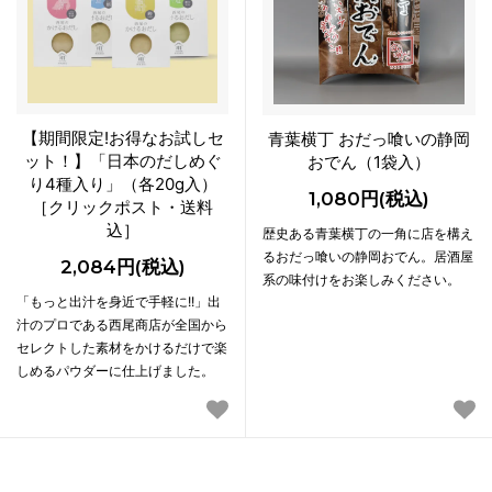
【期間限定!お得なお試しセ
青葉横丁 おだっ喰いの静岡
ット！】「日本のだしめぐ
おでん（1袋入）
り4種入り」（各20g入）
1,080円(税込)
［クリックポスト・送料
込］
歴史ある青葉横丁の一角に店を構え
るおだっ喰いの静岡おでん。居酒屋
2,084円(税込)
系の味付けをお楽しみください。
「もっと出汁を身近で手軽に!!」出
汁のプロである西尾商店が全国から
セレクトした素材をかけるだけで楽
しめるパウダーに仕上げました。