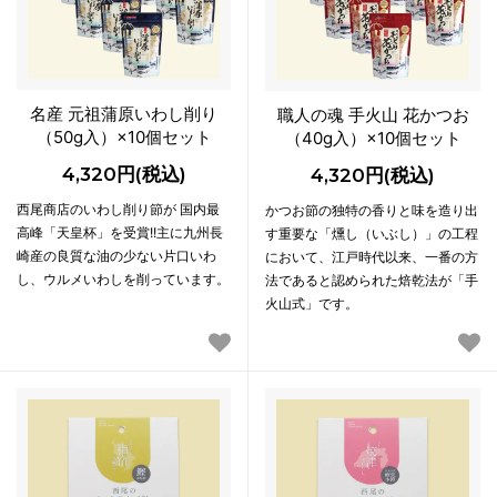
名産 元祖蒲原いわし削り
職人の魂 手火山 花かつお
（50g入）×10個セット
（40g入）×10個セット
4,320円(税込)
4,320円(税込)
西尾商店のいわし削り節が 国内最
かつお節の独特の香りと味を造り出
高峰「天皇杯」を受賞!!主に九州長
す重要な「燻し（いぶし）」の工程
崎産の良質な油の少ない片口いわ
において、江戸時代以来、一番の方
し、ウルメいわしを削っています。
法であると認められた焙乾法が「手
火山式」です。