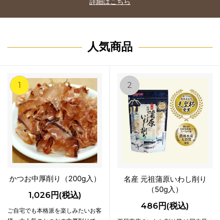
詳細はこちら
人気商品
1
2
かつお中厚削り（200g入）
名産 元祖蒲原いわし削り
（50g入）
1,026円(税込)
486円(税込)
ご自宅でも本格派を楽しみたいお客