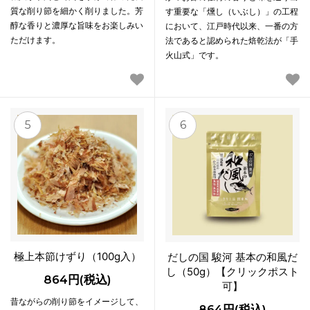
質な削り節を細かく削りました。芳
す重要な「燻し（いぶし）」の工程
醇な香りと濃厚な旨味をお楽しみい
において、江戸時代以来、一番の方
ただけます。
法であると認められた焙乾法が「手
火山式」です。
5
6
極上本節けずり（100g入）
だしの国 駿河 基本の和風だ
し（50g）【クリックポスト
864円(税込)
可】
昔ながらの削り節をイメージして、
864円(税込)