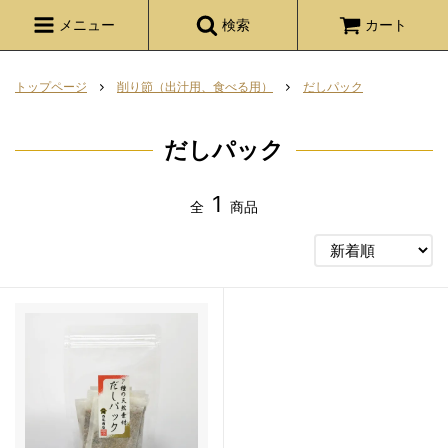
メニュー
検索
カート
トップページ
削り節（出汁用、食べる用）
だしパック
だしパック
1
全
商品