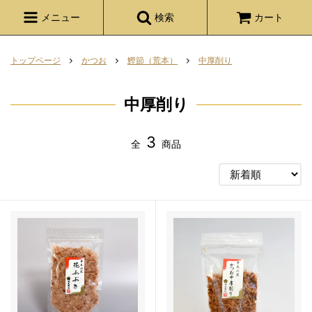
メニュー
検索
カート
トップページ
かつお
鰹節（荒本）
中厚削り
中厚削り
3
全
商品