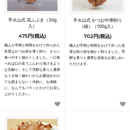
手火山式 花ふぶき（30g
手火山式 かつお中厚削り
入）
（細）（100g入）
475円(税込)
702円(税込)
職人が手間と時間をかけて作られた
職人が手間と時間をかけて作った良
良質なかつお節を薄く削り、さらに
質な削り節を細かく削りました。芳
食べやすく細かくしました。一口食
醇な香りと濃厚な旨味をお楽しみい
べれば口の名でふんわり溶けるよう
ただけます。
な舌触り。そして芳醇な香りと濃厚
なうま味！細かいからお醤油をかけ
ても固まらない！冷奴に、お漬物
に、なんでもパラッとかけてお召し
上がりください。