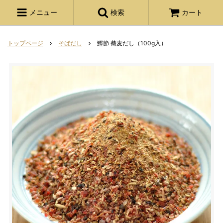
メニュー
検索
カート
トップページ
そばだし
鰹節 蕎麦だし（100g入）