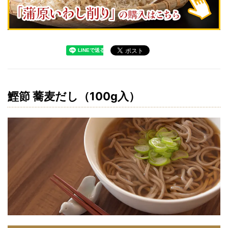
鰹節 蕎麦だし（100g入）