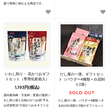
庭で簡単に味わえる商品です。
いわし削り・ 花かつおギフ
だし屋の一滴。ギフトセッ
トセット（専用化粧箱入）
ト（パウダー4種類＋白花削
り2袋）
1,193円(税込)
SOLD OUT
国内最高峰「天皇杯」受賞の蒲原い
わし削り節と伝統のかつお節“手火
だし屋の一滴。パウダー4種類＋す
山式焙乾法”の花かつおをギフトセ
るめの白花削り2袋がギフトセット