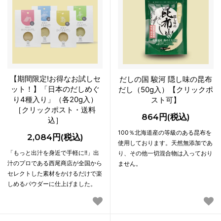
【期間限定!お得なお試しセ
だしの国 駿河 隠し味の昆布
ット！】「日本のだしめぐ
だし（50g入）【クリックポ
り4種入り」（各20g入）
スト可】
［クリックポスト・送料
864円(税込)
込］
100％北海道産の等級のある昆布を
2,084円(税込)
使用しております。天然無添加であ
「もっと出汁を身近で手軽に!!」出
り、その他一切混合物は入っており
汁のプロである西尾商店が全国から
ません。
セレクトした素材をかけるだけで楽
しめるパウダーに仕上げました。