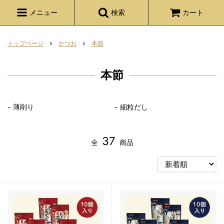
メニュー
検索
カート
トップページ
かつお
本節
本節
薄削り
細粒だし
37
全
商品