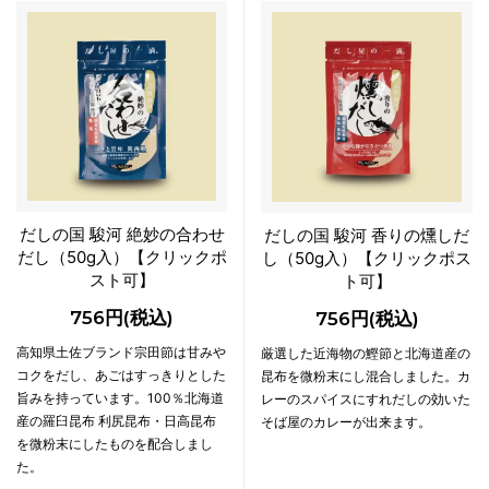
だしの国 駿河 絶妙の合わせ
だしの国 駿河 香りの燻しだ
だし（50g入）【クリックポ
し（50g入）【クリックポス
スト可】
ト可】
756円(税込)
756円(税込)
高知県土佐ブランド宗田節は甘みや
厳選した近海物の鰹節と北海道産の
コクをだし、あごはすっきりとした
昆布を微粉末にし混合しました。カ
旨みを持っています。100％北海道
レーのスパイスにすれだしの効いた
産の羅臼昆布 利尻昆布・日高昆布
そば屋のカレーが出来ます。
を微粉末にしたものを配合しまし
た。