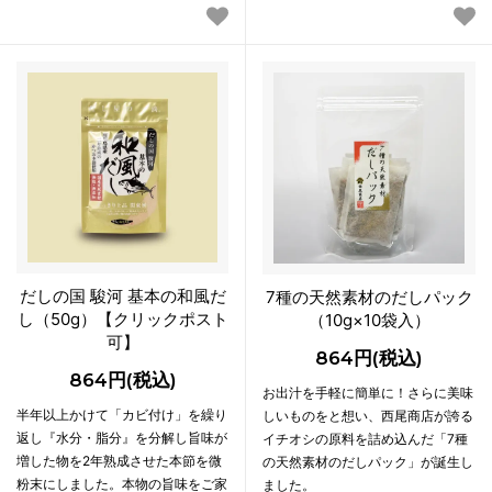
だしの国 駿河 基本の和風だ
7種の天然素材のだしパック
し（50g）【クリックポスト
（10g×10袋入）
可】
864円(税込)
864円(税込)
お出汁を手軽に簡単に！さらに美味
半年以上かけて「カビ付け」を繰り
しいものをと想い、西尾商店が誇る
返し『水分・脂分』を分解し旨味が
イチオシの原料を詰め込んだ「7種
増した物を2年熟成させた本節を微
の天然素材のだしパック」が誕生し
粉末にしました。本物の旨味をご家
ました。