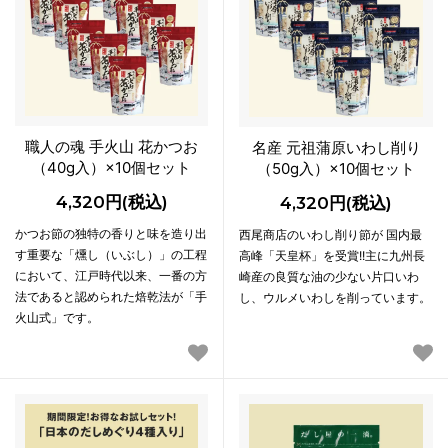
職人の魂 手火山 花かつお
名産 元祖蒲原いわし削り
（40g入）×10個セット
（50g入）×10個セット
4,320円(税込)
4,320円(税込)
かつお節の独特の香りと味を造り出
西尾商店のいわし削り節が 国内最
す重要な「燻し（いぶし）」の工程
高峰「天皇杯」を受賞!!主に九州長
において、江戸時代以来、一番の方
崎産の良質な油の少ない片口いわ
法であると認められた焙乾法が「手
し、ウルメいわしを削っています。
火山式」です。